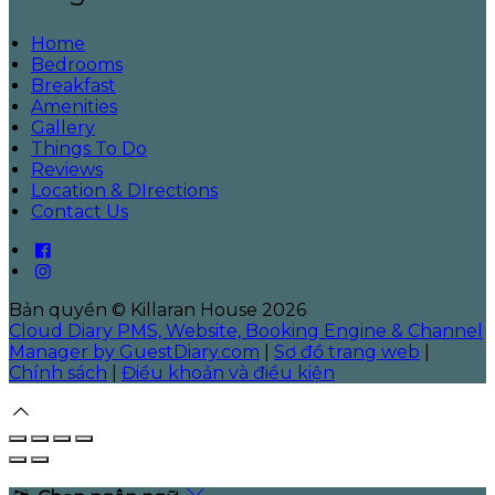
Home
Bedrooms
Breakfast
Amenities
Gallery
Things To Do
Reviews
Location & DIrections
Contact Us
Bản quyền
©
Killaran House 2026
Cloud Diary PMS, Website, Booking Engine & Channel
Manager by GuestDiary.com
|
Sơ đồ trang web
|
Chính sách
|
Điều khoản và điều kiện