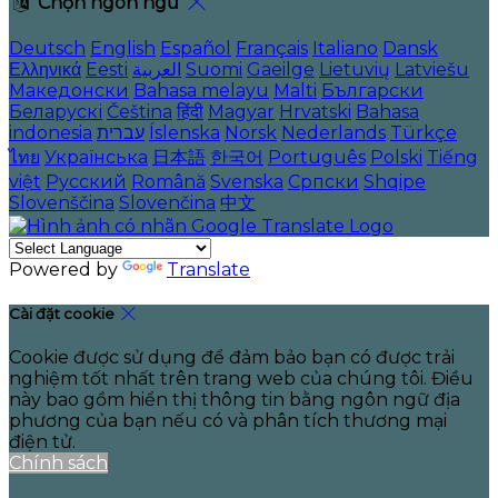
Chọn ngôn ngữ
Deutsch
English
Español
Français
Italiano
Dansk
Ελληνικά
Eesti
العربية
Suomi
Gaeilge
Lietuvių
Latviešu
Македонски
Bahasa melayu
Malti
Български
Беларускі
Čeština
हिंदी
Magyar
Hrvatski
Bahasa
indonesia
עברית
Íslenska
Norsk
Nederlands
Türkçe
ไทย
Українська
日本語
한국어
Português
Polski
Tiếng
việt
Русский
Română
Svenska
Српски
Shqipe
Slovenščina
Slovenčina
中文
Powered by
Translate
Cài đặt cookie
Cookie được sử dụng để đảm bảo bạn có được trải
nghiệm tốt nhất trên trang web của chúng tôi. Điều
này bao gồm hiển thị thông tin bằng ngôn ngữ địa
phương của bạn nếu có và phân tích thương mại
điện tử.
Chính sách