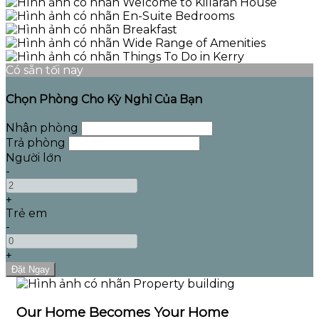
Có sẵn tối nay
Chọn Phòng Cho Kỳ Nghỉ Của Bạn
Nhận phòng
Trả phòng
Người lớn
-
+
Trẻ em
-
+
Our Home Becomes Your Home