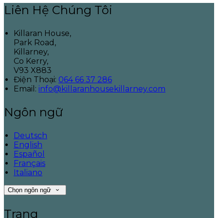
Liên Hệ Chúng Tôi
Killaran House,
Park Road,
Killarney,
Co Kerry,
V93 X883
Điện Thoại
:
064 66 37 286
Email:
info@killaranhousekillarney.com
Ngôn ngữ
Deutsch
English
Español
Français
Italiano
Chọn ngôn ngữ
Trang