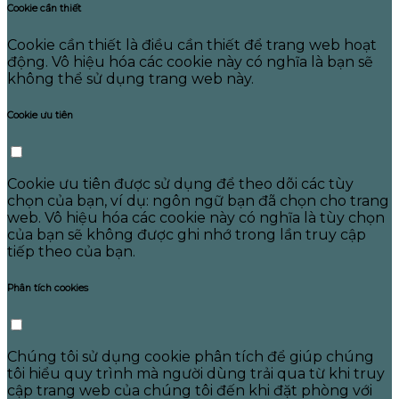
Cookie cần thiết
Cookie cần thiết là điều cần thiết để trang web hoạt
động. Vô hiệu hóa các cookie này có nghĩa là bạn sẽ
không thể sử dụng trang web này.
Cookie ưu tiên
Cookie ưu tiên được sử dụng để theo dõi các tùy
chọn của bạn, ví dụ: ngôn ngữ bạn đã chọn cho trang
web. Vô hiệu hóa các cookie này có nghĩa là tùy chọn
của bạn sẽ không được ghi nhớ trong lần truy cập
tiếp theo của bạn.
Phân tích cookies
Chúng tôi sử dụng cookie phân tích để giúp chúng
tôi hiểu quy trình mà người dùng trải qua từ khi truy
cập trang web của chúng tôi đến khi đặt phòng với