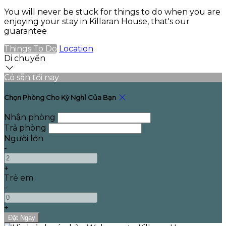
You will never be stuck for things to do when you are
enjoying your stay in Killaran House, that's our
guarantee
Things To Do
Location
Di chuyển
Có sẵn tối nay
Chọn Phòng Cho Kỳ Nghỉ Của Bạn
Nhận phòng
Trả phòng
Người lớn
-
+
Trẻ em
-
+