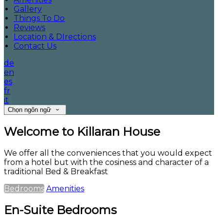
Gallery
Things To Do
Reviews
Location & DIrections
Contact Us
de
en
es
fr
it
Chọn ngôn ngữ
Welcome to Killaran House
We offer all the conveniences that you would expect
from a hotel but with the cosiness and character of a
traditional Bed & Breakfast
Bedrooms
Amenities
En-Suite Bedrooms